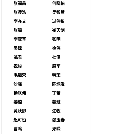
张福昌
何晓佑
张凌浩
吴智慧
李亦文
过伟敏
张锡
崔天剑
李亚军
张明
吴琼
徐伟
姚君
杜俊
祝峻
廖军
毛锡荣
韩荣
沙强
陈炳发
杨联伟
丁蕾
姜楠
姜斌
黄秋野
江牧
赵可恒
张玉春
曹鸣
邓嵘