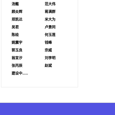
汤懿
范大伟
顾炎辉
蒋满群
郑凯达
米大为
吴君
卢景同
陈绘
何玉莲
姚震宇
钱峰
郭玉良
宗威
翁宜汐
刘李明
张丙辰
赵斌
建设中……