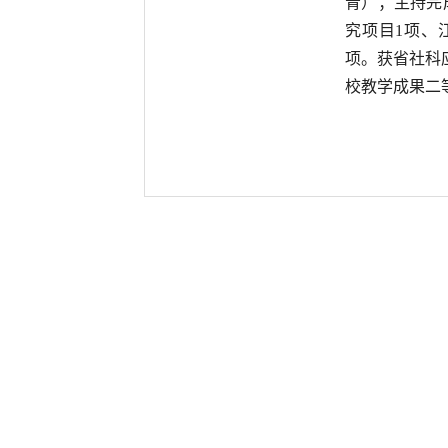
青）；主持完
究项目
1
项、
项。获省社科
校教学成果二