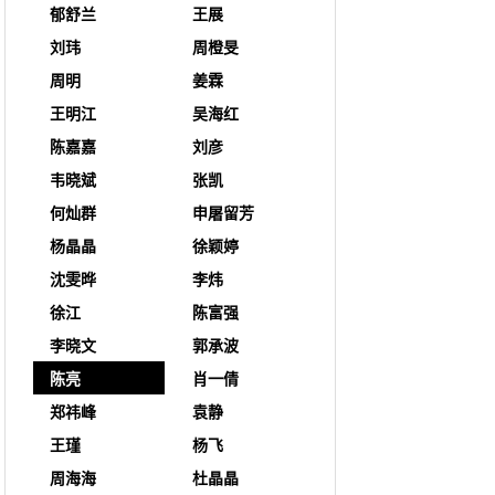
郁舒兰
王展
刘玮
周橙旻
周明
姜霖
王明江
吴海红
陈嘉嘉
刘彦
韦晓斌
张凯
何灿群
申屠留芳
杨晶晶
徐颖婷
沈雯晔
李炜
徐江
陈富强
李晓文
郭承波
陈亮
肖一倩
郑祎峰
袁静
王瑾
杨飞
周海海
杜晶晶