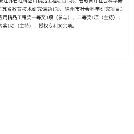
成江苏省社科应用精品工程项目
1
项、省教育厅社会科学研
江苏省教育技术研究课题
1
项、徐州市社会科学研究项目
3
应用精品工程奖一等奖
1
项（参与）、二等奖
1
项（主持）；
等奖
1
项（主持），授权专利
30
余项。